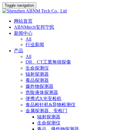
Toggle navigation
网站首页
ABNMtech安邦宁民
新闻中心
All
行业新闻
产品
All
DR、CT工業無損探傷
生命探测仪
辐射探测器
毒品探测器
爆炸物探测器
危险液体探测器
便携式X光安检机
食品检针机&异物检测仪
金属探测器、安检门
辐射探测器
生命探测仪
毒品、爆炸物探测器