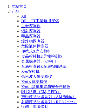
网站首页
产品
All
DR、CT工業無損探傷
生命探测仪
辐射探测器
毒品探测器
爆炸物探测器
危险液体探测器
便携式X光安检机
食品检针机&异物检测仪
金属探测器、安检门
车底检查镜&车底扫描系统
X光安检机
毫米波人体安检仪
X光人体安检仪
X光小货车集装箱安全扫描仪
图书防盗（EM, RFID）
声磁商品防盗系列（AM 58khz）
射频商品防盗系列（RF 8.2mhz）
道闸、车牌识别