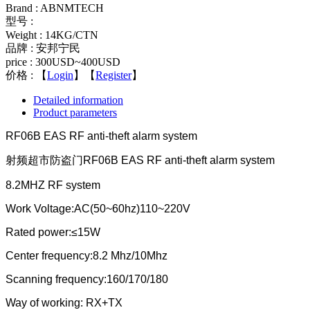
Brand : ABNMTECH
型号 :
Weight : 14KG/CTN
品牌 : 安邦宁民
price : 300USD~400USD
价格 :
【
Login
】【
Register
】
Detailed information
Product parameters
RF06B EAS RF anti-theft alarm system
射频超市防盗门RF06B EAS RF anti-theft alarm system
8.2MHZ RF system
Work Voltage:AC(50~60hz)110~220V
Rated power:≤15W
Center frequency:8.2 Mhz/10Mhz
Scanning frequency:160/170/180
Way of working: RX+TX