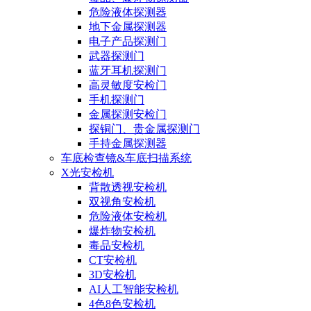
危险液体探测器
地下金属探测器
电子产品探测门
武器探测门
蓝牙耳机探测门
高灵敏度安检门
手机探测门
金属探测安检门
探铜门、贵金属探测门
手持金属探测器
车底检查镜&车底扫描系统
X光安检机
背散透视安检机
双视角安检机
危险液体安检机
爆炸物安检机
毒品安检机
CT安检机
3D安检机
AI人工智能安检机
4色8色安检机