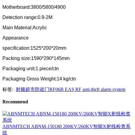
Motherboard:3800/5800/4900
Detection range:0.9-2M
Main Material:Acrylic
Appearance
specification:1525*200*20mm
Packing size:1590*290*145mm
Packaging unit:1 piece/ctn
Packaging Gross Weight:14 kg/ctn
标签:
射频超市防盗门RF06B EAS RF anti-theft alarm system
Recommend
ABNMTECH ABNM-150180 200KV/260KV智能X射线检查系
统