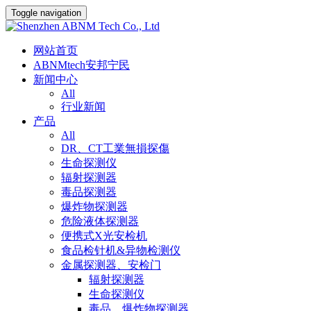
Toggle navigation
网站首页
ABNMtech安邦宁民
新闻中心
All
行业新闻
产品
All
DR、CT工業無損探傷
生命探测仪
辐射探测器
毒品探测器
爆炸物探测器
危险液体探测器
便携式X光安检机
食品检针机&异物检测仪
金属探测器、安检门
辐射探测器
生命探测仪
毒品、爆炸物探测器