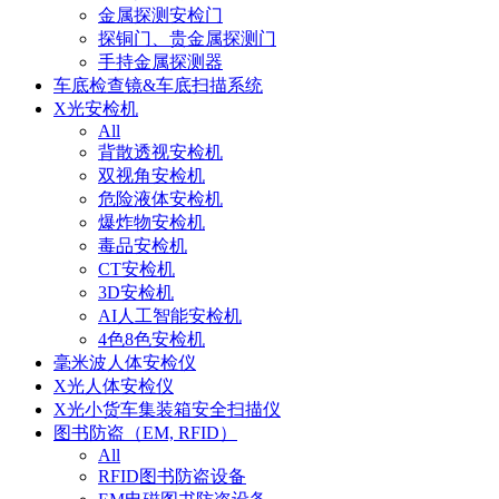
金属探测安检门
探铜门、贵金属探测门
手持金属探测器
车底检查镜&车底扫描系统
X光安检机
All
背散透视安检机
双视角安检机
危险液体安检机
爆炸物安检机
毒品安检机
CT安检机
3D安检机
AI人工智能安检机
4色8色安检机
毫米波人体安检仪
X光人体安检仪
X光小货车集装箱安全扫描仪
图书防盗（EM, RFID）
All
RFID图书防盗设备