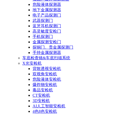
危险液体探测器
地下金属探测器
电子产品探测门
武器探测门
蓝牙耳机探测门
高灵敏度安检门
手机探测门
金属探测安检门
探铜门、贵金属探测门
手持金属探测器
车底检查镜&车底扫描系统
X光安检机
背散透视安检机
双视角安检机
危险液体安检机
爆炸物安检机
毒品安检机
CT安检机
3D安检机
AI人工智能安检机
4色8色安检机