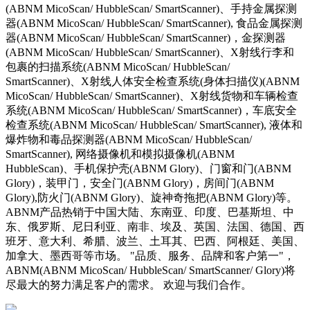
(ABNM MicoScan/ HubbleScan/ SmartScanner)、手持金属探测
器(ABNM MicoScan/ HubbleScan/ SmartScanner), 食品金属探测
器(ABNM MicoScan/ HubbleScan/ SmartScanner)，金探测器
(ABNM MicoScan/ HubbleScan/ SmartScanner)、X射线行李和
包裹的扫描系统(ABNM MicoScan/ HubbleScan/
SmartScanner)、X射线人体安全检查系统(身体扫描仪)(ABNM
MicoScan/ HubbleScan/ SmartScanner)、X射线货物和车辆检查
系统(ABNM MicoScan/ HubbleScan/ SmartScanner)，车底安全
检查系统(ABNM MicoScan/ HubbleScan/ SmartScanner), 液体和
爆炸物和毒品探测器(ABNM MicoScan/ HubbleScan/
SmartScanner), 网络摄像机和模拟摄像机(ABNM
HubbleScan)、手机保护壳(ABNM Glory)、门窗和门(ABNM
Glory)，装甲门，安全门(ABNM Glory)，房间门(ABNM
Glory),防火门(ABNM Glory)、旋神奇拖把(ABNM Glory)等。
ABNM产品热销于中国大陆、东南亚、印度、巴基斯坦、中
东、俄罗斯、尼日利亚、南非、埃及、英国、法国、德国、西
班牙、意大利、希腊、波兰、土耳其、巴西、阿根廷、美国、
加拿大、墨西哥等市场。 "品质、服务、品牌和客户第一"，
ABNM(ABNM MicoScan/ HubbleScan/ SmartScanner/ Glory)将
尽最大的努力满足客户的需求。 欢迎与我们合作。