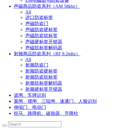
EM电磁图书防盗设备
声磁商品防盗系列（AM 58khz）
All
进口防盗标签
声磁防盗门
声磁防盗硬标签
声磁防盗软标签
声磁硬标签开锁器
声磁软标签解码器
射频商品防盗系列（RF 8.2mhz）
All
射频防盗门
射频防盗硬标签
射频防盗软标签
射频软标签解码器
射频硬标签开锁器
道闸、车牌识别
翼闸、摆闸、三辊闸、速通门、人脸识别
伸缩门、电动门
拒马、路障机、破胎器、升降柱